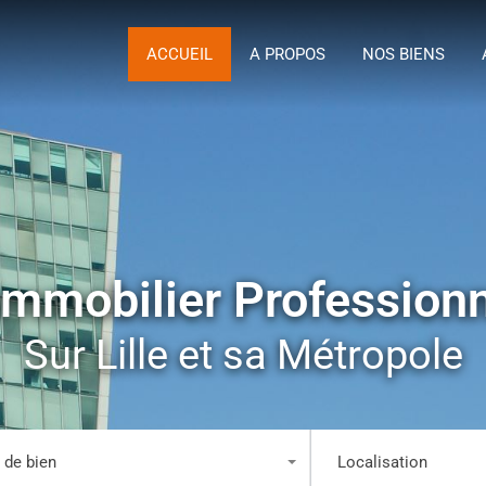
ACCUEIL
A P
ACCUEIL
A PROPOS
NOS BIENS
Immobilier Profession
Sur Lille et sa Métropole
 de bien
Localisation
 les types
Tous les lieux