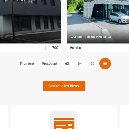
A VENDRE BUREAUX WASQUEHAL
700
Vente
Première
Précédent
63
64
65
66
Voir tous les biens