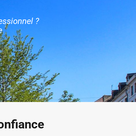
essionnel ?
e
onfiance