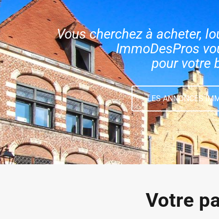
Vous cherchez à acheter, lo
ImmoDesPros vous
pour votre 
LES ANNONCES IMM
Votre pa