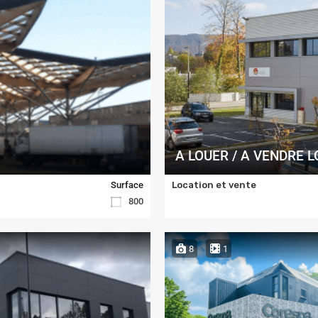
A LOUER / A VENDRE 
Surface
Location et vente
800
8
1