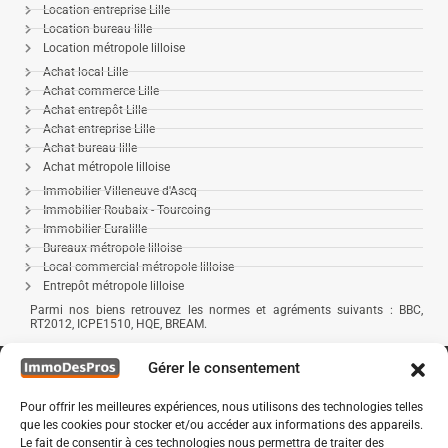
Location entreprise Lille
Location bureau lille
Location métropole lilloise
Achat local Lille
Achat commerce Lille
Achat entrepôt Lille
Achat entreprise Lille
Achat bureau lille
Achat métropole lilloise
Immobilier Villeneuve d'Ascq
Immobilier Roubaix - Tourcoing
Immobilier Euralille
Bureaux métropole lilloise
Local commercial métropole lilloise
Entrepôt métropole lilloise
Parmi nos biens retrouvez les normes et agréments suivants : BBC,
RT2012, ICPE1510, HQE, BREAM.
Gérer le consentement
Pour offrir les meilleures expériences, nous utilisons des technologies telles
que les cookies pour stocker et/ou accéder aux informations des appareils.
Le fait de consentir à ces technologies nous permettra de traiter des