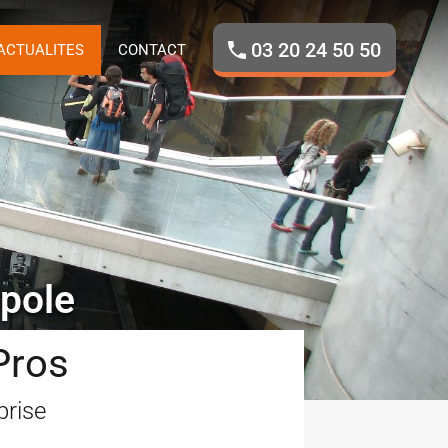
ROPOS
NOS BIENS
ACTUALITES
CONTACT
03 20 24 50 50
ACTUALITES
CONTACT
opole
Pros
prise