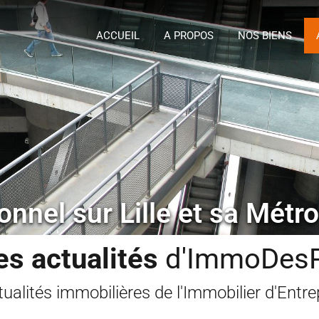
ACCUEIL
A P
ACCUEIL
A PROPOS
NOS BIENS
onnel sur Lille et sa Métr
es actualités
d'ImmoDes
tualités immobilières de l'Immobilier d'Entre