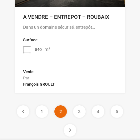
A VENDRE – ENTREPOT – ROUBAIX
Dans un domaine sécurisé, entrepôt…
Surface
m²
540
Vente
Par
François GROULT
1
2
3
4
5