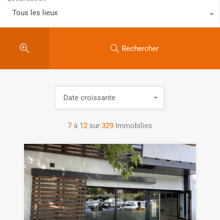
Tous les lieux
Rechercher
Date croissante
7
à
12
sur
329
Immobilies