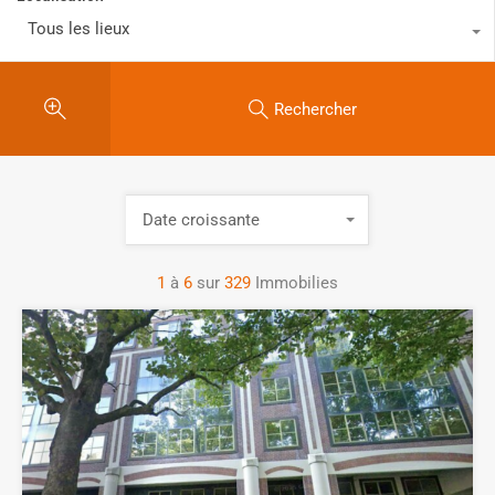
Tous les lieux
Rechercher
Date croissante
1
à
6
sur
329
Immobilies