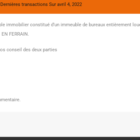
,
Dernières transactions
Sur
avril 4, 2022
ble immobilier constitué d’un immeuble de bureaux entièrement loué e
E EN FERRAIN.
os conseil des deux parties
mmentaire.