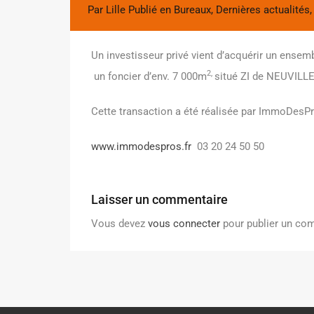
Par
Lille
Publié en
Bureaux
,
Dernières actualités
Un investisseur privé vient d’acquérir un ensem
2,
un foncier d’env. 7 000m
situé ZI de NEUVILL
Cette transaction a été réalisée par ImmoDesPr
www.immodespros.fr
03 20 24 50 50
Laisser un commentaire
Vous devez
vous connecter
pour publier un co