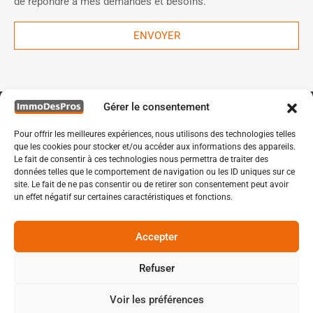
de répondre à mes demandes et besoins.
ENVOYER
Gérer le consentement
Pour offrir les meilleures expériences, nous utilisons des technologies telles
que les cookies pour stocker et/ou accéder aux informations des appareils.
Le fait de consentir à ces technologies nous permettra de traiter des
données telles que le comportement de navigation ou les ID uniques sur ce
site. Le fait de ne pas consentir ou de retirer son consentement peut avoir
un effet négatif sur certaines caractéristiques et fonctions.
Accepter
ROND POINT DES RAVENNES A BONDUES
Refuser
© 2021 IMMODESPROS - TOUS DROITS RESERVES -
MENTIONS LEGALES
Voir les préférences