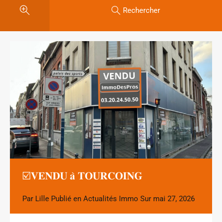
Rechercher
☑️𝐕𝐄𝐍𝐃𝐔 𝐚̀ 𝐓𝐎𝐔𝐑𝐂𝐎𝐈𝐍𝐆
Par
Lille
Publié en
Actualités Immo
Sur
mai 27, 2026