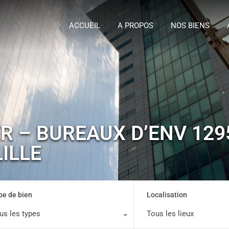
ACCUEIL
A P
ACCUEIL
A PROPOS
NOS BIENS
R – BUREAUX D’ENV 1295
LILLE
pe de bien
Localisation
us les types
Tous les lieux