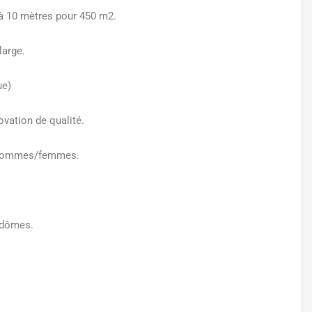
 à 10 mètres pour 450 m2.
large.
ue)
ovation de qualité.
es hommes/femmes.
ydômes.