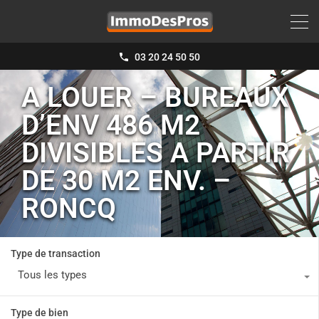
03 20 24 50 50
A LOUER – BUREAUX
D’ENV 486 M2
DIVISIBLES A PARTIR
DE 30 M2 ENV. –
RONCQ
Type de transaction
Tous les types
Type de bien